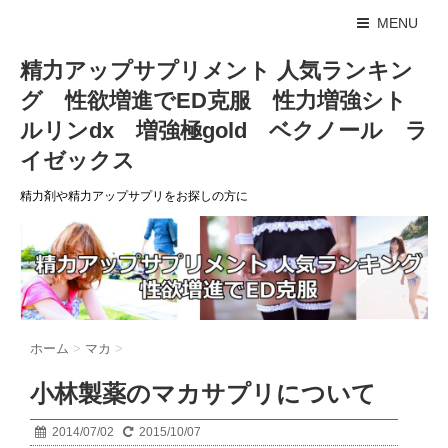
MENU
精力アップサプリメント 人気ランキン
グ 性欲増進でED克服 性力増強シト
ルリンdx 増強極gold ベクノール ラ
イゼックス
精力剤や精力アップサプリをお探しの方に
ホーム
>
マカ
>
小林製薬のマカサプリについて
2014/07/02
2015/10/07