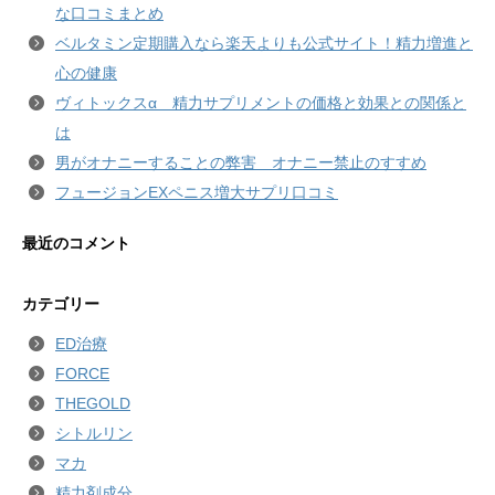
な口コミまとめ
ベルタミン定期購入なら楽天よりも公式サイト！精力増進と
心の健康
ヴィトックスα 精力サプリメントの価格と効果との関係と
は
男がオナニーすることの弊害 オナニー禁止のすすめ
フュージョンEXペニス増大サプリ口コミ
最近のコメント
カテゴリー
ED治療
FORCE
THEGOLD
シトルリン
マカ
精力剤成分